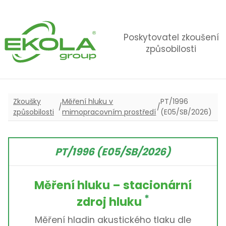
Poskytovatel zkoušení
způsobilosti
Zkoušky
Měření hluku v
PT/1996
/
/
způsobilosti
mimopracovním prostředí
(E05/SB/2026)
PT/1996 (E05/SB/2026)
Měření hluku – stacionární
*
zdroj hluku
Měření hladin akustického tlaku dle