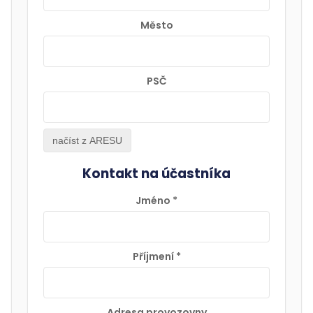
Město
PSČ
načíst z ARESU
Kontakt na účastníka
Jméno
*
Příjmení
*
Adresa provozovny